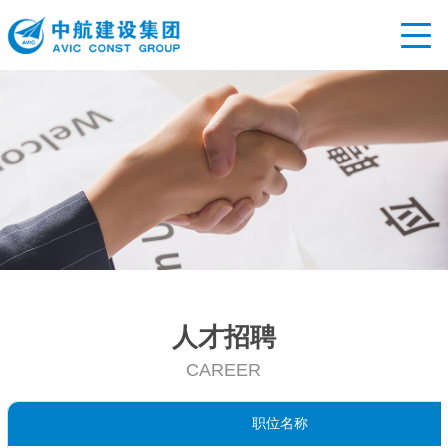
首页
时搏(
时搏
主营
党的
人才
招标
人才招聘
CAREER
职位名称